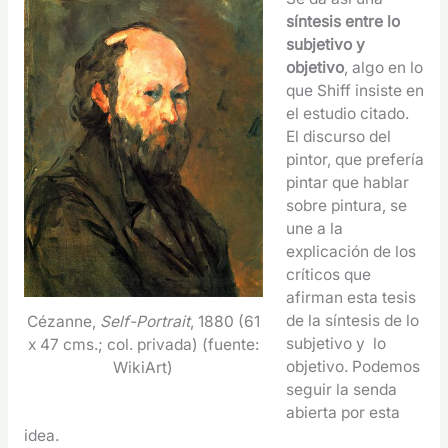
síntesis entre lo
subjetivo y
objetivo
, algo en lo
que Shiff insiste en
el estudio citado.
El discurso del
pintor, que prefería
pintar que hablar
sobre pintura, se
une a la
explicación de los
críticos que
afirman esta tesis
de la síntesis de lo
Cézanne,
Self-Portrait
, 1880 (61
subjetivo y lo
x 47 cms.; col. privada) (fuente:
objetivo. Podemos
WikiArt)
seguir la senda
abierta por esta
idea.