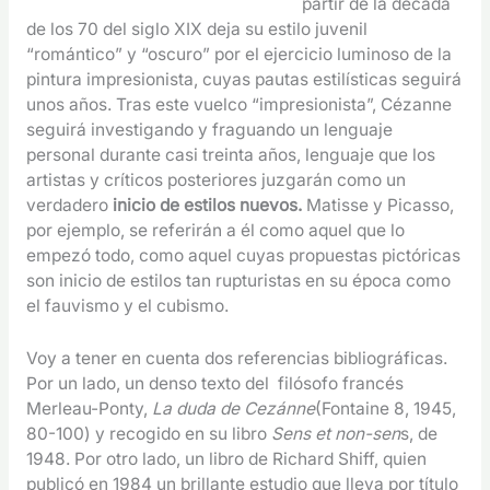
partir de la década
de los 70 del siglo XIX deja su estilo juvenil
“romántico” y “oscuro” por el ejercicio luminoso de la
pintura impresionista, cuyas pautas estilísticas seguirá
unos años. Tras este vuelco “impresionista”, Cézanne
seguirá investigando y fraguando un lenguaje
personal durante casi treinta años, lenguaje que los
artistas y críticos posteriores juzgarán como un
verdadero
inicio de estilos nuevos.
Matisse y Picasso,
por ejemplo, se referirán a él como aquel que lo
empezó todo, como aquel cuyas propuestas pictóricas
son inicio de estilos tan rupturistas en su época como
el fauvismo y el cubismo.
Voy a tener en cuenta dos referencias bibliográficas.
Por un lado, un denso texto del filósofo francés
Merleau-Ponty,
La duda de Cezánne
(Fontaine 8, 1945,
80-100) y recogido en su libro
Sens et non-sen
s, de
1948. Por otro lado, un libro de Richard Shiff, quien
publicó en 1984 un brillante estudio que lleva por título