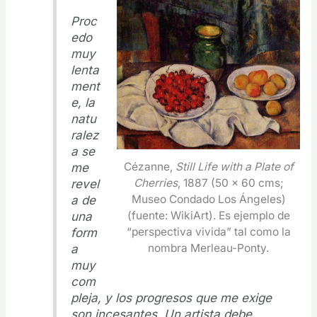
Proc
edo
muy
lenta
ment
e, la
natu
ralez
a se
Cézanne,
Still Life with a Plate of
me
Cherries
, 1887 (50 x 60 cms;
revel
Museo Condado Los Ángeles)
a de
(fuente: WikiArt). Es ejemplo de
una
“perspectiva vivida” tal como la
form
nombra Merleau-Ponty.
a
muy
com
pleja, y los progresos que me exige
son incesantes. Un artista debe