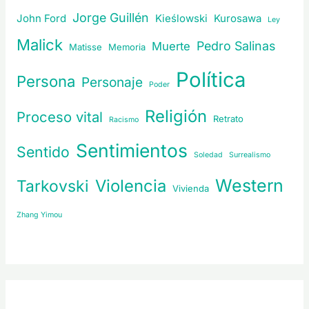
Jorge Guillén
John Ford
Kieślowski
Kurosawa
Ley
Malick
Pedro Salinas
Muerte
Matisse
Memoria
Política
Persona
Personaje
Poder
Religión
Proceso vital
Retrato
Racismo
Sentimientos
Sentido
Soledad
Surrealismo
Western
Violencia
Tarkovski
Vivienda
Zhang Yimou