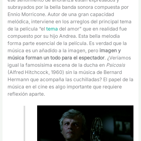
subrayados por la bella banda sonora compuesta por
Ennio Morricone. Autor de una gran capacidad
melódica, interviene en los arreglos del principal tema
de la película “el
tema
del amor” que en realidad fue
compuesto por su hijo Andrea. Esta bella melodía
forma parte esencial de la película. Es verdad que la
música es un añadido a la imagen, pero
imagen y
música forman un todo para el espectador
. ¿Veríamos
igual la famosísima escena de la ducha en
Psicosis
(Alfred Hitchcock, 1960) sin la música de Bernard
Hermann que acompaña las cuchilladas? El papel de la
música en el cine es algo importante que requiere
reflexión aparte.