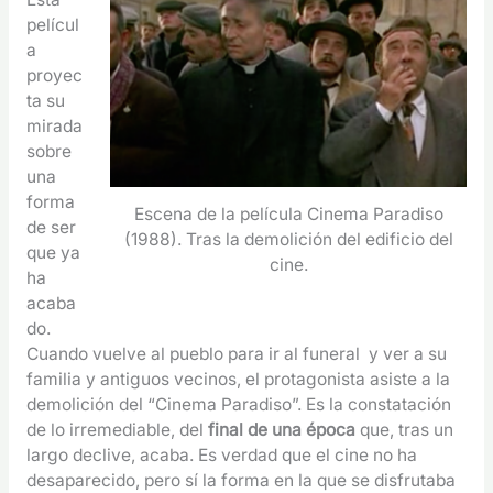
películ
a
proyec
ta su
mirada
sobre
una
forma
Escena de la película Cinema Paradiso
de ser
(1988). Tras la demolición del edificio del
que ya
cine.
ha
acaba
do.
Cuando vuelve al pueblo para ir al funeral y ver a su
familia y antiguos vecinos, el protagonista asiste a la
demolición del “Cinema Paradiso”. Es la constatación
de lo irremediable, del
final de una época
que, tras un
largo declive, acaba. Es verdad que el cine no ha
desaparecido, pero sí la forma en la que se disfrutaba