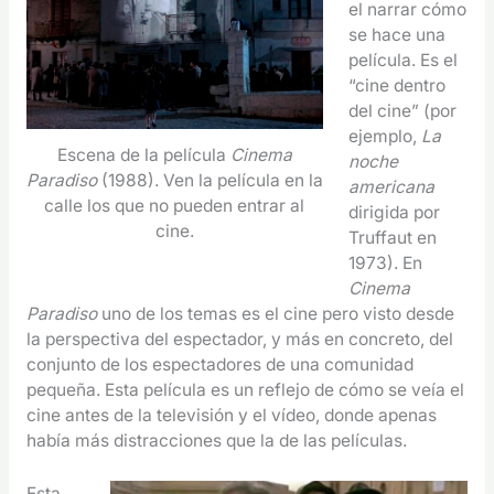
el narrar cómo
se hace una
película. Es el
“cine dentro
del cine” (por
ejemplo,
La
Escena de la película
Cinema
noche
Paradiso
(1988). Ven la película en la
americana
calle los que no pueden entrar al
dirigida por
cine.
Truffaut en
1973). En
Cinema
Paradiso
uno de los temas es el cine pero visto desde
la perspectiva del espectador, y más en concreto, del
conjunto de los espectadores de una comunidad
pequeña. Esta película es un reflejo de cómo se veía el
cine antes de la televisión y el vídeo, donde apenas
había más distracciones que la de las películas.
Esta