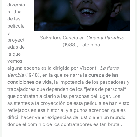
diversió
n. Una
de las
película
s
Salvatore Cascio en
Cinema Paradiso
proyect
(1988), Totó niño.
adas de
la que
vemos
alguna escena es la dirigida por Visconti,
La tierra
tiembla
(1948), en la que se narra la
dureza de las
condiciones de vida
, la impotencia de los pescadores y
trabajadores que dependen de los “jefes de personal”
que contratan a diario a las personas del lugar. Los
asistentes a la proyección de esta película se han visto
reflejados en esa historia, y algunos aprenden que es
difícil hacer valer exigencias de justicia en un mundo
donde el dominio de los contratadores es tan brutal.