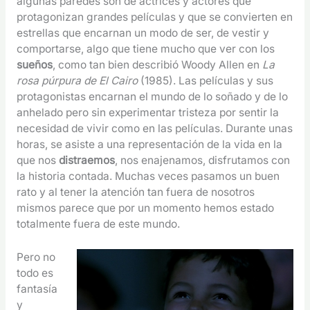
algunas paredes son de actrices y actores que
protagonizan grandes películas y que se convierten en
estrellas que encarnan un modo de ser, de vestir y
comportarse, algo que tiene mucho que ver con los
sueños
, como tan bien describió Woody Allen en
La
rosa púrpura de El Cairo
(1985). Las películas y sus
protagonistas encarnan el mundo de lo soñado y de lo
anhelado pero sin experimentar tristeza por sentir la
necesidad de vivir como en las películas. Durante unas
horas, se asiste a una representación de la vida en la
que nos
distraemos
, nos enajenamos, disfrutamos con
la historia contada. Muchas veces pasamos un buen
rato y al tener la atención tan fuera de nosotros
mismos parece que por un momento hemos estado
totalmente fuera de este mundo.
Pero no
todo es
fantasía
y