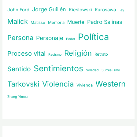
Jorge Guillén
John Ford
Kieślowski
Kurosawa
Ley
Malick
Pedro Salinas
Muerte
Matisse
Memoria
Política
Persona
Personaje
Poder
Religión
Proceso vital
Retrato
Racismo
Sentimientos
Sentido
Soledad
Surrealismo
Western
Violencia
Tarkovski
Vivienda
Zhang Yimou