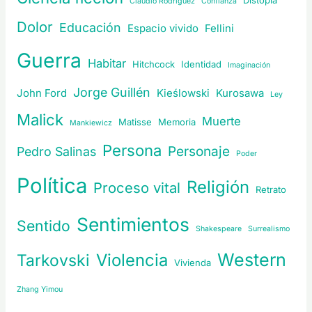
Distopía
Claudio Rodríguez
Confianza
Dolor
Educación
Espacio vivido
Fellini
Guerra
Habitar
Hitchcock
Identidad
Imaginación
Jorge Guillén
John Ford
Kieślowski
Kurosawa
Ley
Malick
Muerte
Matisse
Memoria
Mankiewicz
Persona
Personaje
Pedro Salinas
Poder
Política
Religión
Proceso vital
Retrato
Sentimientos
Sentido
Shakespeare
Surrealismo
Western
Violencia
Tarkovski
Vivienda
Zhang Yimou