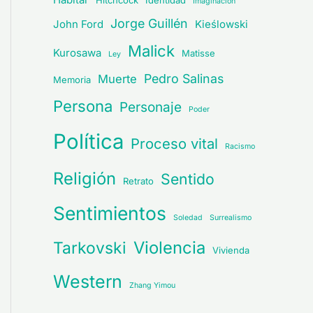
Hitchcock
Identidad
Imaginación
Jorge Guillén
John Ford
Kieślowski
Malick
Kurosawa
Matisse
Ley
Pedro Salinas
Muerte
Memoria
Persona
Personaje
Poder
Política
Proceso vital
Racismo
Religión
Sentido
Retrato
Sentimientos
Soledad
Surrealismo
Violencia
Tarkovski
Vivienda
Western
Zhang Yimou