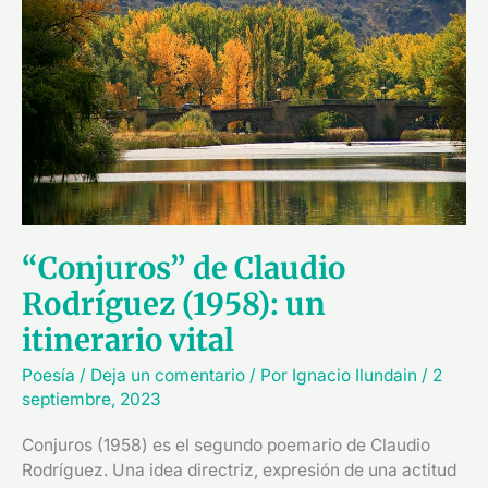
Rodríguez
(1958):
un
itinerario
vital
“Conjuros” de Claudio
Rodríguez (1958): un
itinerario vital
Poesía
/
Deja un comentario
/ Por
Ignacio Ilundain
/
2
septiembre, 2023
Conjuros (1958) es el segundo poemario de Claudio
Rodríguez. Una idea directriz, expresión de una actitud