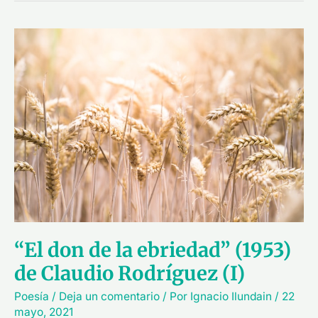
“El
don
de
la
ebriedad”
(1953)
de
Claudio
Rodríguez
(I)
“El don de la ebriedad” (1953)
de Claudio Rodríguez (I)
Poesía
/
Deja un comentario
/ Por
Ignacio Ilundain
/
22
mayo, 2021