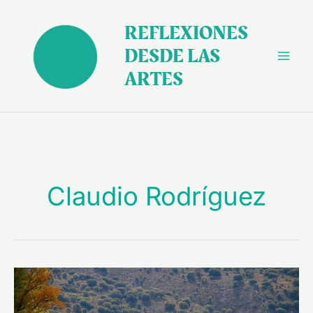
Ir
al
REFLEXIONES
contenido
DESDE LAS
ARTES
Claudio Rodríguez
“Conjuros”
de
Claudio