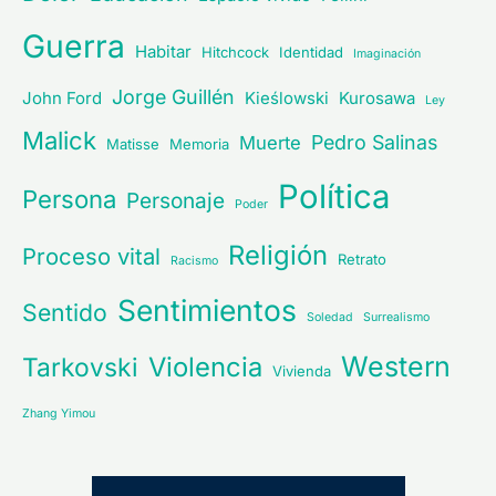
Guerra
Habitar
Hitchcock
Identidad
Imaginación
Jorge Guillén
John Ford
Kieślowski
Kurosawa
Ley
Malick
Pedro Salinas
Muerte
Matisse
Memoria
Política
Persona
Personaje
Poder
Religión
Proceso vital
Retrato
Racismo
Sentimientos
Sentido
Soledad
Surrealismo
Western
Violencia
Tarkovski
Vivienda
Zhang Yimou