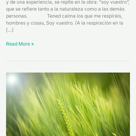
y de una experiencia, se repite en la obra: “soy vuestro”,
que se refiere tanto a la naturaleza como a las demás
personas. Tened calma los que me respiráis,
hombres y cosas, Soy vuestro. (A la respiración en la
[…]
Read More »
“El
don
de
la
ebriedad”
(1953)
de
Claudio
Rodríguez