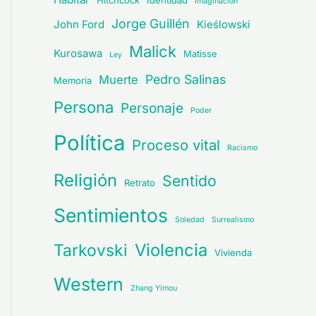
Hitchcock
Identidad
Imaginación
Jorge Guillén
John Ford
Kieślowski
Malick
Kurosawa
Matisse
Ley
Pedro Salinas
Muerte
Memoria
Persona
Personaje
Poder
Política
Proceso vital
Racismo
Religión
Sentido
Retrato
Sentimientos
Soledad
Surrealismo
Violencia
Tarkovski
Vivienda
Western
Zhang Yimou