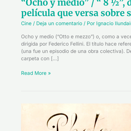
“Ocho y medio” / “ 8 ½”, d
película que versa sobre
Cine
/
Deja un comentario
/ Por
Ignacio Ilunda
Ocho y medio (“Otto e mezzo”) o, como a veces
dirigida por Federico Fellini. El título hace ref
(una fue un episodio de una obra colectiva). 
carpeta con […]
Read More »
Sobre
el
papel
de