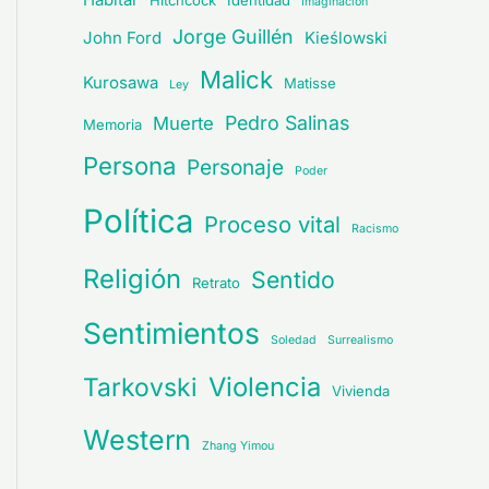
Hitchcock
Identidad
Imaginación
Jorge Guillén
John Ford
Kieślowski
Malick
Kurosawa
Matisse
Ley
Pedro Salinas
Muerte
Memoria
Persona
Personaje
Poder
Política
Proceso vital
Racismo
Religión
Sentido
Retrato
Sentimientos
Soledad
Surrealismo
Violencia
Tarkovski
Vivienda
Western
Zhang Yimou