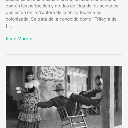
común las peripecias y modos de vida de los soldados
que están en la frontera de la tierra todavía no
colonizada. Se trata de la conocida como “Trilogía de
[…]
Read More »
“Pasión
de
los
fuertes”
(1946),
de
John
Ford