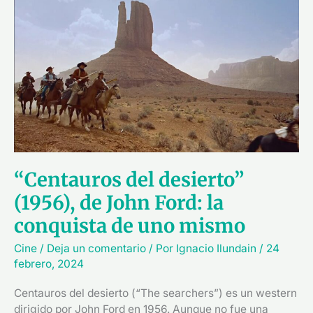
del
desierto”
(1956),
de
John
Ford:
la
conquista
de
uno
“Centauros del desierto”
mismo
(1956), de John Ford: la
conquista de uno mismo
Cine
/
Deja un comentario
/ Por
Ignacio Ilundain
/
24
febrero, 2024
Centauros del desierto (“The searchers”) es un western
dirigido por John Ford en 1956. Aunque no fue una