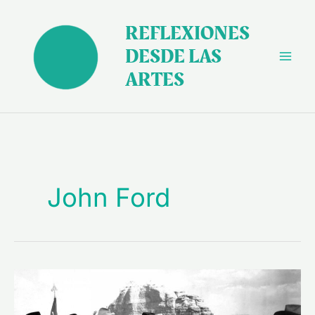
Ir
al
REFLEXIONES
contenido
DESDE LAS
ARTES
John Ford
“Trilogía
de
la