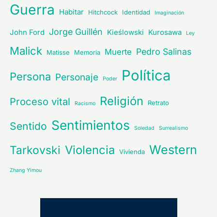
Guerra
Habitar
Hitchcock
Identidad
Imaginación
Jorge Guillén
John Ford
Kieślowski
Kurosawa
Ley
Malick
Pedro Salinas
Muerte
Matisse
Memoria
Política
Persona
Personaje
Poder
Religión
Proceso vital
Retrato
Racismo
Sentimientos
Sentido
Soledad
Surrealismo
Western
Violencia
Tarkovski
Vivienda
Zhang Yimou