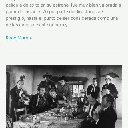
película de éxito en su estreno, fue muy bien valorada a
partir de los años 70 por parte de directores de
prestigio, hasta el punto de ser considerada como una
de las cimas de este género y
Read More »
“La
diligencia”
(1939),
de
John
Ford:
el
ideal
de
la