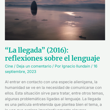
reflexiones
sobre
el
lenguaje
“La llegada” (2016):
reflexiones sobre el lenguaje
Cine
/
Deja un comentario
/ Por
Ignacio Ilundain
/
16
septiembre, 2023
Al entrar en contacto con una especie alienígena, la
humanidad se ve en la necesidad de comunicarse con
ellos. Esta situación sirve para tratar, entre otros temas,
algunas problemáticas ligadas al lenguaje. La llegada
es una película entretenida que plantea bien el tema, a