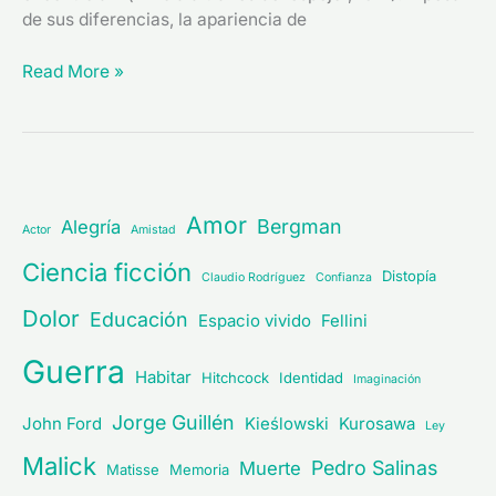
de sus diferencias, la apariencia de
Read More »
Amor
Bergman
Alegría
Actor
Amistad
Ciencia ficción
Distopía
Claudio Rodríguez
Confianza
Dolor
Educación
Espacio vivido
Fellini
Guerra
Habitar
Hitchcock
Identidad
Imaginación
Jorge Guillén
John Ford
Kieślowski
Kurosawa
Ley
Malick
Pedro Salinas
Muerte
Matisse
Memoria