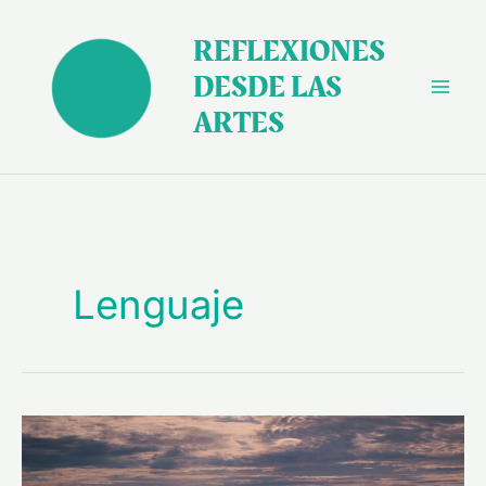
Ir
al
REFLEXIONES
contenido
DESDE LAS
ARTES
Lenguaje
“La
llegada”
(2016):