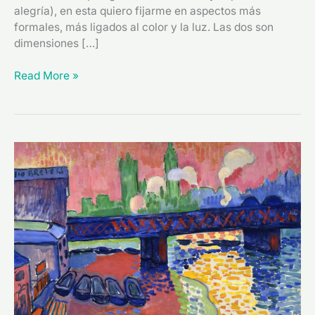
alegría), en esta quiero fijarme en aspectos más
formales, más ligados al color y la luz. Las dos son
dimensiones […]
Read More »
El
fauvismo
(1905-
1908).
Hacia
la
autonomía
de
los
elementos
pictóricos