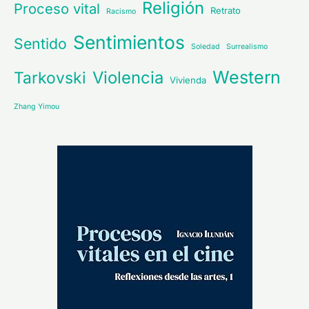
Religión
Proceso vital
Retrato
Racismo
Sentimientos
Sentido
Soledad
Surrealismo
Western
Violencia
Tarkovski
Vivienda
Zhang Yimou