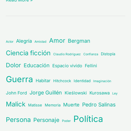
Amor
Bergman
Alegría
Actor
Amistad
Ciencia ficción
Distopía
Claudio Rodríguez
Confianza
Dolor
Educación
Espacio vivido
Fellini
Guerra
Habitar
Hitchcock
Identidad
Imaginación
Jorge Guillén
John Ford
Kieślowski
Kurosawa
Ley
Malick
Pedro Salinas
Muerte
Matisse
Memoria
Política
Persona
Personaje
Poder