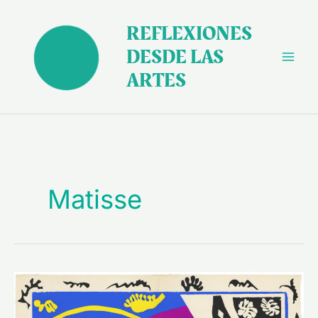
Ir
al
REFLEXIONES
contenido
DESDE LAS
ARTES
Matisse
La
alegría
en