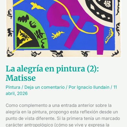
pintura
(2):
Matisse
La alegría en pintura (2):
Matisse
Pintura
/
Deja un comentario
/ Por
Ignacio Ilundain
/
11
abril, 2026
Como complemento a una entrada anterior sobre la
alegría en la pintura, propongo esta reflexión desde un
punto de vista diferente. Si la primera tenía un marcado
carácter antropológico (cómo se vive y expresa la