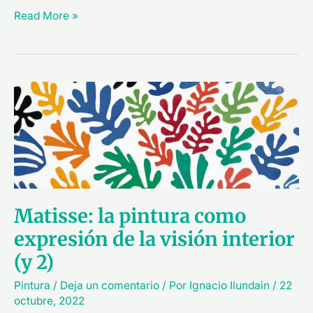
Read More »
Matisse:
la
pintura
como
expresión
de
la
visión
Matisse: la pintura como
interior
(y
expresión de la visión interior
2)
(y 2)
Pintura
/
Deja un comentario
/ Por
Ignacio Ilundain
/
22
octubre, 2022