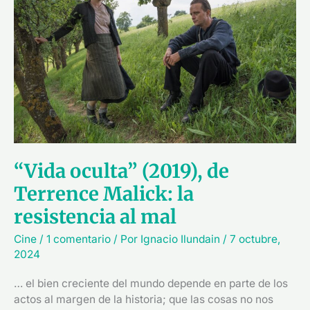
de
Terrence
Malick:
la
resistencia
al
mal
“Vida oculta” (2019), de
Terrence Malick: la
resistencia al mal
Cine
/
1 comentario
/ Por
Ignacio Ilundain
/
7 octubre,
2024
… el bien creciente del mundo depende en parte de los
actos al margen de la historia; que las cosas no nos