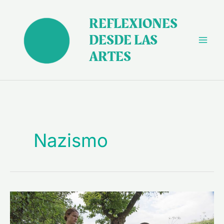
Ir
al
REFLEXIONES
contenido
DESDE LAS
ARTES
Nazismo
“Vida
oculta”
(2019),