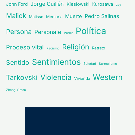
Jorge Guillén
John Ford
Kieślowski
Kurosawa
Ley
Malick
Pedro Salinas
Muerte
Matisse
Memoria
Política
Persona
Personaje
Poder
Religión
Proceso vital
Retrato
Racismo
Sentimientos
Sentido
Soledad
Surrealismo
Western
Violencia
Tarkovski
Vivienda
Zhang Yimou