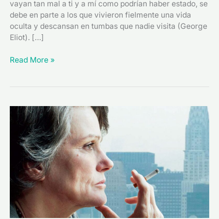
vayan tan mal a ti y a mí como podrían haber estado, se
debe en parte a los que vivieron fielmente una vida
oculta y descansan en tumbas que nadie visita (George
Eliot). […]
Read More »
“Hannah
Arendt”
(2012),
una
reflexión
sobre
el
mal
extremo