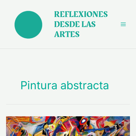
Ir
al
REFLEXIONES
contenido
DESDE LAS
ARTES
Pintura abstracta
Kandinsky:
su
camino