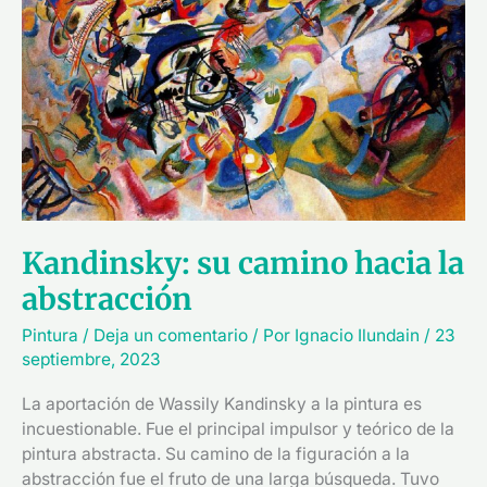
hacia
la
abstracción
Kandinsky: su camino hacia la
abstracción
Pintura
/
Deja un comentario
/ Por
Ignacio Ilundain
/
23
septiembre, 2023
La aportación de Wassily Kandinsky a la pintura es
incuestionable. Fue el principal impulsor y teórico de la
pintura abstracta. Su camino de la figuración a la
abstracción fue el fruto de una larga búsqueda. Tuvo