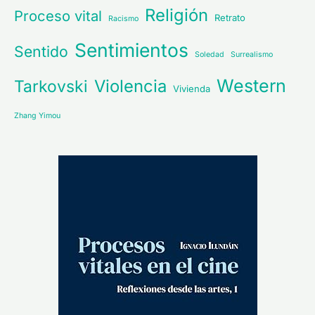
Religión
Proceso vital
Retrato
Racismo
Sentimientos
Sentido
Soledad
Surrealismo
Western
Violencia
Tarkovski
Vivienda
Zhang Yimou