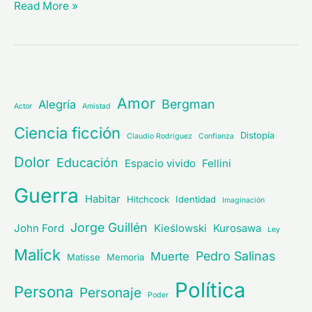
Read More »
Amor
Bergman
Alegría
Actor
Amistad
Ciencia ficción
Distopía
Claudio Rodríguez
Confianza
Dolor
Educación
Espacio vivido
Fellini
Guerra
Habitar
Hitchcock
Identidad
Imaginación
Jorge Guillén
John Ford
Kieślowski
Kurosawa
Ley
Malick
Pedro Salinas
Muerte
Matisse
Memoria
Política
Persona
Personaje
Poder