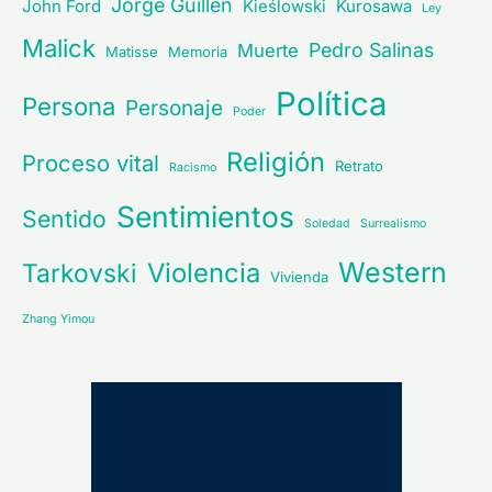
Jorge Guillén
John Ford
Kieślowski
Kurosawa
Ley
Malick
Pedro Salinas
Muerte
Matisse
Memoria
Política
Persona
Personaje
Poder
Religión
Proceso vital
Retrato
Racismo
Sentimientos
Sentido
Soledad
Surrealismo
Western
Violencia
Tarkovski
Vivienda
Zhang Yimou