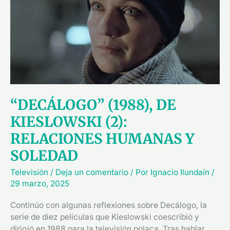
KIESLOWSKI
(2):
RELACIONES
HUMANAS
Y
SOLEDAD
“DECÁLOGO” (1988), DE
KIESLOWSKI (2):
RELACIONES HUMANAS Y
SOLEDAD
Televisión
/
Deja un comentario
/ Por
Ignacio Ilundain
/
29 marzo, 2025
Continúo con algunas reflexiones sobre Decálogo, la
serie de diez películas que Kieslowski coescribió y
dirigió en 1988 para la televisión polaca. Tras hablar