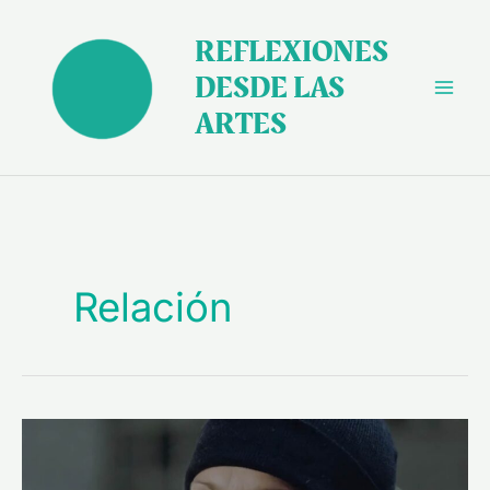
Ir
al
REFLEXIONES
contenido
DESDE LAS
ARTES
Relación
“DECÁLOGO”
(1988),
DE