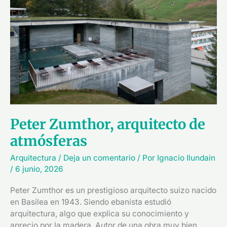
de
atmósferas
Peter Zumthor, arquitecto de
atmósferas
Arquitectura
/
Deja un comentario
/ Por
Ignacio Ilundain
/
6 junio, 2026
Peter Zumthor es un prestigioso arquitecto suizo nacido
en Basilea en 1943. Siendo ebanista estudió
arquitectura, algo que explica su conocimiento y
aprecio por la madera. Autor de una obra muy bien