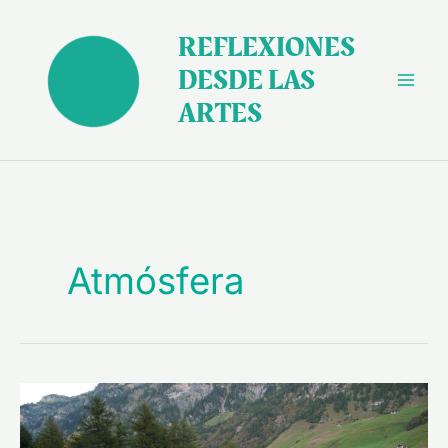
Ir
al
REFLEXIONES
contenido
DESDE LAS
ARTES
Atmósfera
Peter
Zumthor,
arquitecto