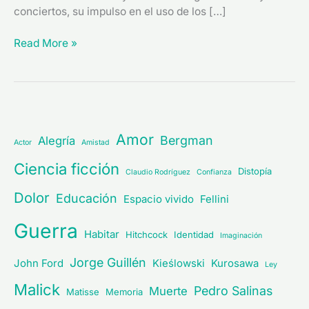
conciertos, su impulso en el uso de los […]
Read More »
Amor
Bergman
Alegría
Actor
Amistad
Ciencia ficción
Distopía
Claudio Rodríguez
Confianza
Dolor
Educación
Espacio vivido
Fellini
Guerra
Habitar
Hitchcock
Identidad
Imaginación
Jorge Guillén
John Ford
Kieślowski
Kurosawa
Ley
Malick
Pedro Salinas
Muerte
Matisse
Memoria