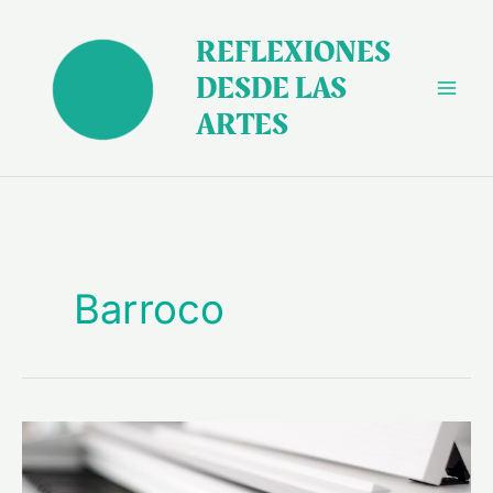
Ir
al
REFLEXIONES
contenido
DESDE LAS
ARTES
Barroco
La
música
como