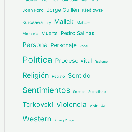
Hitchcock
Identidad
Imaginación
Jorge Guillén
John Ford
Kieślowski
Malick
Kurosawa
Matisse
Ley
Pedro Salinas
Muerte
Memoria
Persona
Personaje
Poder
Política
Proceso vital
Racismo
Religión
Sentido
Retrato
Sentimientos
Soledad
Surrealismo
Violencia
Tarkovski
Vivienda
Western
Zhang Yimou