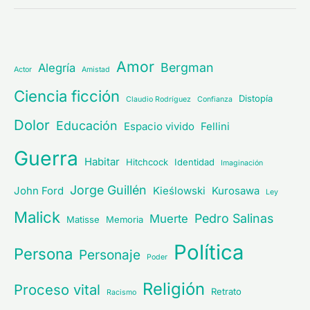
Amor
Bergman
Alegría
Actor
Amistad
Ciencia ficción
Distopía
Claudio Rodríguez
Confianza
Dolor
Educación
Espacio vivido
Fellini
Guerra
Habitar
Hitchcock
Identidad
Imaginación
Jorge Guillén
John Ford
Kieślowski
Kurosawa
Ley
Malick
Pedro Salinas
Muerte
Matisse
Memoria
Política
Persona
Personaje
Poder
Religión
Proceso vital
Retrato
Racismo