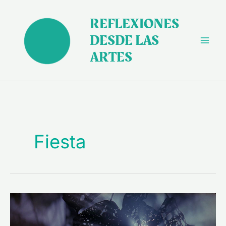
Ir
al
REFLEXIONES
contenido
DESDE LAS
ARTES
Fiesta
Sobre
la
promesa