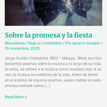
y
la
fiesta
Sobre la promesa y la fiesta
Miscelánea
/
Deja un comentario
/ Por
Ignacio Ilundain
/
25 noviembre, 2023
Jorge Guillén (Valladolid, 1893 – Málaga, 1984) escribió
bastantes poemas sobre la música a lo largo de su vida.
En ellos, se refiere a la música como realidad vital. A su
vez, la música es metáfora de la vida. Antes de entrar
en el análisis de algunos poemas, quiero hablar en esta
primera entrada sobre […]
Read More »