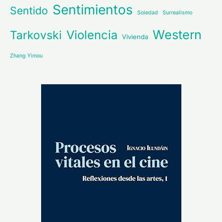
Sentimientos
Sentido
Soledad
Surrealismo
Western
Violencia
Tarkovski
Vivienda
Zhang Yimou