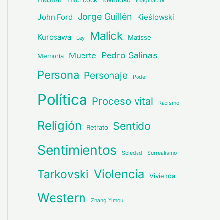
Hitchcock
Identidad
Imaginación
Jorge Guillén
John Ford
Kieślowski
Malick
Kurosawa
Matisse
Ley
Pedro Salinas
Muerte
Memoria
Persona
Personaje
Poder
Política
Proceso vital
Racismo
Religión
Sentido
Retrato
Sentimientos
Soledad
Surrealismo
Violencia
Tarkovski
Vivienda
Western
Zhang Yimou