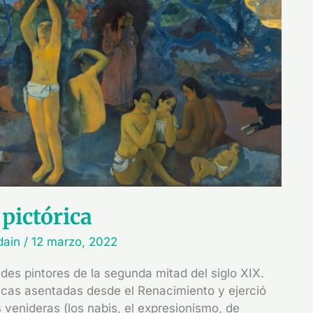
pictórica
ndain
/
12 marzo, 2022
des pintores de la segunda mitad del siglo XIX.
ricas asentadas desde el Renacimiento y ejerció
venideras (los nabis, el expresionismo, de