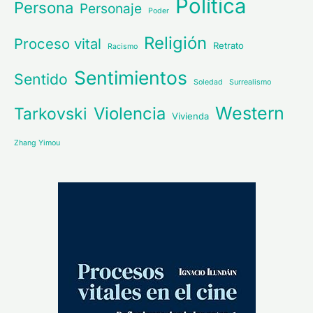
Política
Persona
Personaje
Poder
Religión
Proceso vital
Retrato
Racismo
Sentimientos
Sentido
Soledad
Surrealismo
Western
Violencia
Tarkovski
Vivienda
Zhang Yimou