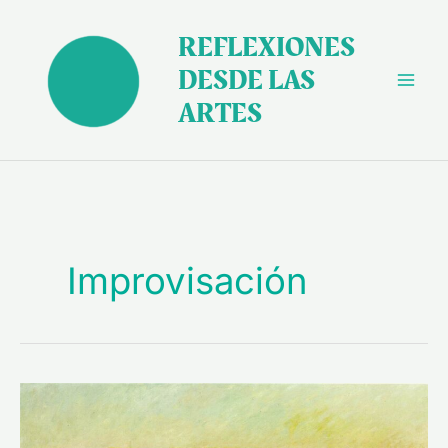
Ir
al
REFLEXIONES
contenido
DESDE LAS
ARTES
Improvisación
La
obra
de