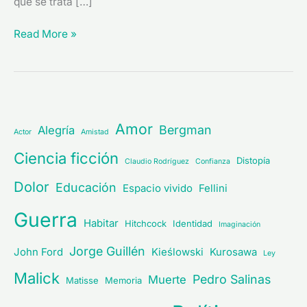
que se trata […]
Read More »
Amor
Bergman
Alegría
Actor
Amistad
Ciencia ficción
Distopía
Claudio Rodríguez
Confianza
Dolor
Educación
Espacio vivido
Fellini
Guerra
Habitar
Hitchcock
Identidad
Imaginación
Jorge Guillén
John Ford
Kieślowski
Kurosawa
Ley
Malick
Pedro Salinas
Muerte
Matisse
Memoria