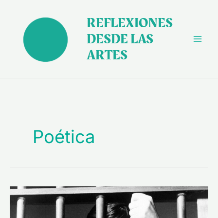
Ir
al
REFLEXIONES
contenido
DESDE LAS
ARTES
Poética
“Un
condenado
a