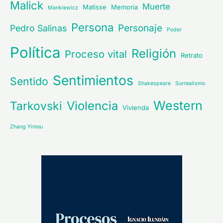
Malick
Muerte
Matisse
Memoria
Mankiewicz
Persona
Personaje
Pedro Salinas
Poder
Política
Religión
Proceso vital
Retrato
Sentimientos
Sentido
Shakespeare
Surrealismo
Western
Violencia
Tarkovski
Vivienda
Zhang Yimou