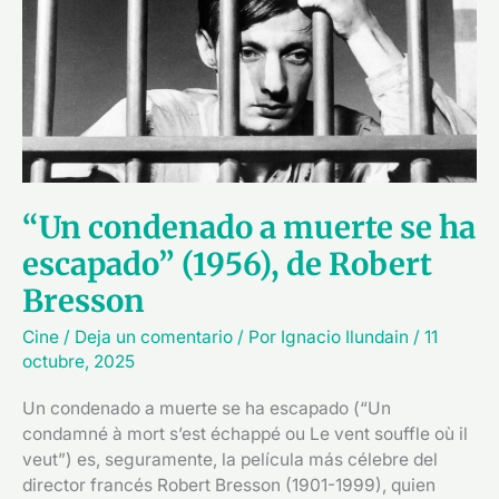
muerte
se
ha
escapado”
(1956),
de
Robert
Bresson
“Un condenado a muerte se ha
escapado” (1956), de Robert
Bresson
Cine
/
Deja un comentario
/ Por
Ignacio Ilundain
/
11
octubre, 2025
Un condenado a muerte se ha escapado (“Un
condamné à mort s’est échappé ou Le vent souffle où il
veut”) es, seguramente, la película más célebre del
director francés Robert Bresson (1901-1999), quien