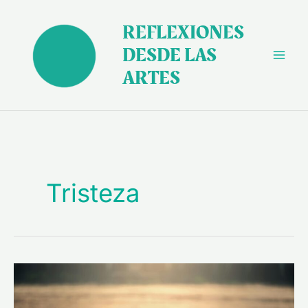
Ir
al
REFLEXIONES
contenido
DESDE LAS
ARTES
Tristeza
Algunos
aspectos
de