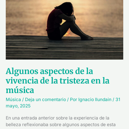
la
vivencia
de
la
tristeza
en
la
música
Algunos aspectos de la
vivencia de la tristeza en la
música
Música
/
Deja un comentario
/ Por
Ignacio Ilundain
/
31
mayo, 2025
En una entrada anterior sobre la experiencia de la
belleza reflexionaba sobre algunos aspectos de esta