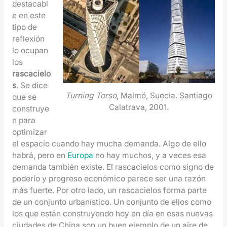
destacabl
e en este
tipo de
reflexión
lo ocupan
los
rascacielo
s
. Se dice
Turning Torso
, Malmö, Suecia. Santiago
que se
Calatrava, 2001.
construye
n para
optimizar
el espacio cuando hay mucha demanda. Algo de ello
habrá, pero en
Europa
no hay muchos, y a veces esa
demanda también existe. El rascacielos como signo de
poderío y progreso económico parece ser una razón
más fuerte. Por otro lado, un rascacielos forma parte
de un conjunto urbanístico. Un conjunto de ellos como
los que están construyendo hoy en día en esas nuevas
ciudades de China son un buen ejemplo de un aire de