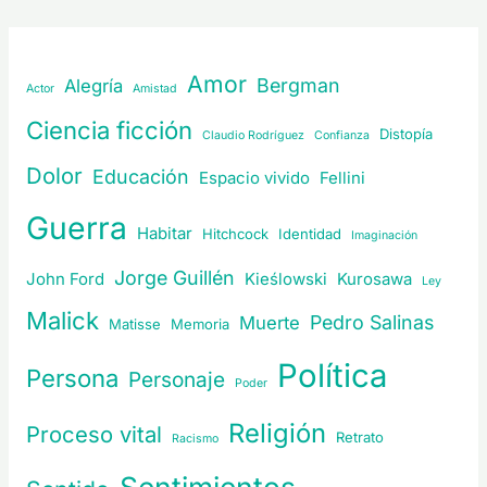
Amor
Bergman
Alegría
Actor
Amistad
Ciencia ficción
Distopía
Claudio Rodríguez
Confianza
Dolor
Educación
Espacio vivido
Fellini
Guerra
Habitar
Hitchcock
Identidad
Imaginación
Jorge Guillén
John Ford
Kieślowski
Kurosawa
Ley
Malick
Pedro Salinas
Muerte
Matisse
Memoria
Política
Persona
Personaje
Poder
Religión
Proceso vital
Retrato
Racismo