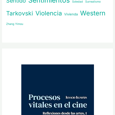
Sentimientos
Sentido
Soledad
Surrealismo
Western
Violencia
Tarkovski
Vivienda
Zhang Yimou