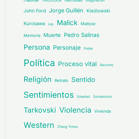
Hitchcock
Identidad
Imaginación
Jorge Guillén
John Ford
Kieślowski
Malick
Kurosawa
Matisse
Ley
Pedro Salinas
Muerte
Memoria
Persona
Personaje
Poder
Política
Proceso vital
Racismo
Religión
Sentido
Retrato
Sentimientos
Soledad
Surrealismo
Violencia
Tarkovski
Vivienda
Western
Zhang Yimou