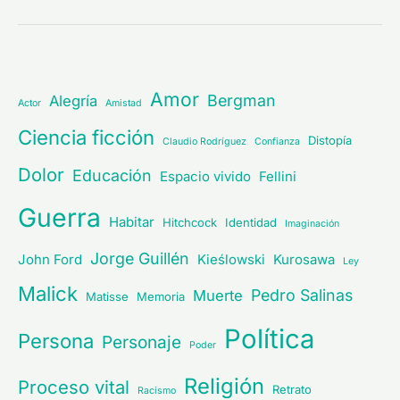
Amor
Bergman
Alegría
Actor
Amistad
Ciencia ficción
Distopía
Claudio Rodríguez
Confianza
Dolor
Educación
Espacio vivido
Fellini
Guerra
Habitar
Hitchcock
Identidad
Imaginación
Jorge Guillén
John Ford
Kieślowski
Kurosawa
Ley
Malick
Pedro Salinas
Muerte
Matisse
Memoria
Política
Persona
Personaje
Poder
Religión
Proceso vital
Retrato
Racismo