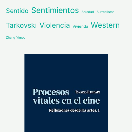
Sentimientos
Sentido
Soledad
Surrealismo
Western
Violencia
Tarkovski
Vivienda
Zhang Yimou