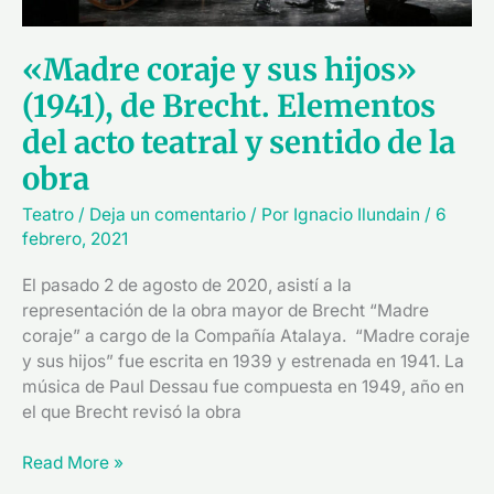
teatral
y
«Madre coraje y sus hijos»
sentido
de
(1941), de Brecht. Elementos
la
del acto teatral y sentido de la
obra
obra
Teatro
/
Deja un comentario
/ Por
Ignacio Ilundain
/
6
febrero, 2021
El pasado 2 de agosto de 2020, asistí a la
representación de la obra mayor de Brecht “Madre
coraje” a cargo de la Compañía Atalaya. “Madre coraje
y sus hijos” fue escrita en 1939 y estrenada en 1941. La
música de Paul Dessau fue compuesta en 1949, año en
el que Brecht revisó la obra
Read More »