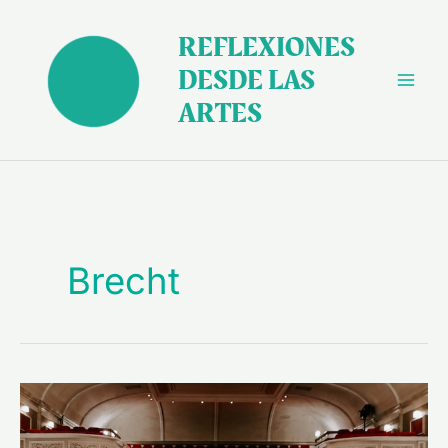
Ir
al
REFLEXIONES
contenido
DESDE LAS
ARTES
Brecht
Sobre
la
responsabilidad