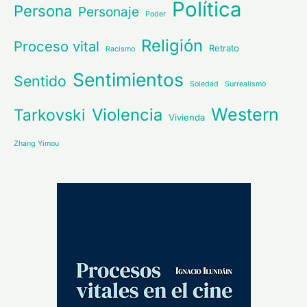
Política
Persona
Personaje
Poder
Religión
Proceso vital
Retrato
Racismo
Sentimientos
Sentido
Soledad
Surrealismo
Western
Violencia
Tarkovski
Vivienda
Zhang Yimou