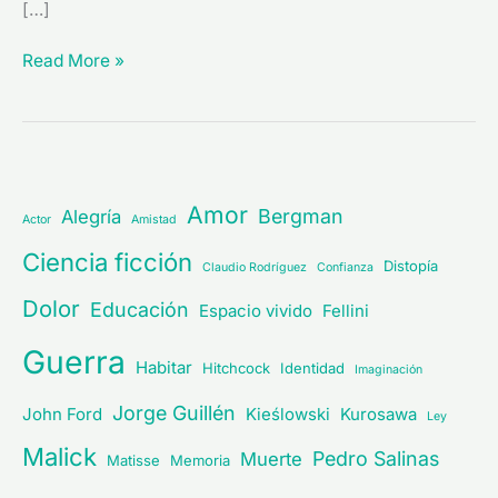
[…]
Read More »
Amor
Bergman
Alegría
Actor
Amistad
Ciencia ficción
Distopía
Claudio Rodríguez
Confianza
Dolor
Educación
Espacio vivido
Fellini
Guerra
Habitar
Hitchcock
Identidad
Imaginación
Jorge Guillén
John Ford
Kieślowski
Kurosawa
Ley
Malick
Pedro Salinas
Muerte
Matisse
Memoria