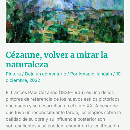
mirar
la
naturaleza
Cézanne, volver a mirar la
naturaleza
Pintura
/
Deja un comentario
/ Por
Ignacio Ilundain
/
10
diciembre, 2022
El francés Paul Cézanne (1839-1906) es uno de los
pintores de referencia de los nuevos estilos pictóricos
que nacen y se desarrollan en el siglo XX. A pesar de
que tuvo un reconocimiento tardío, los elogios sobre la
calidad de su obra y su influencia posterior son
sobresalientes y se pueden resumir en la calificación