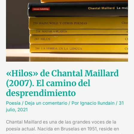
Maillard
(2007).
El
camino
del
desprendimiento
«Hilos» de Chantal Maillard
(2007). El camino del
desprendimiento
Poesía
/
Deja un comentario
/ Por
Ignacio Ilundain
/
31
julio, 2021
Chantal Maillard es una de las grandes voces de la
poesía actual. Nacida en Bruselas en 1951, reside en