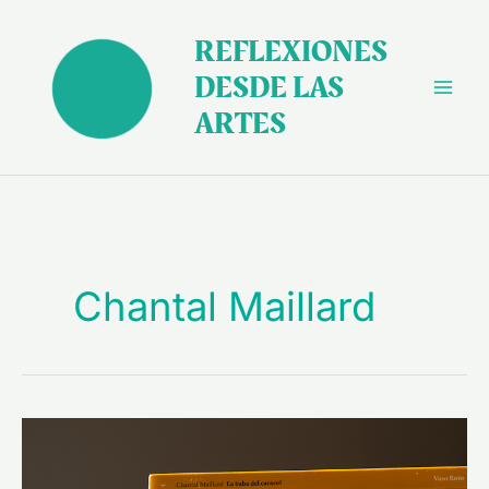
Ir
al
REFLEXIONES
contenido
DESDE LAS
ARTES
Chantal Maillard
«Hilos»
de
Chantal