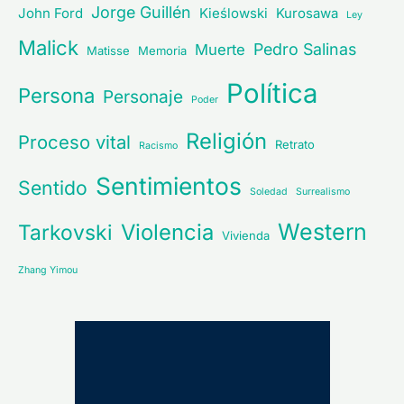
Jorge Guillén
John Ford
Kieślowski
Kurosawa
Ley
Malick
Pedro Salinas
Muerte
Matisse
Memoria
Política
Persona
Personaje
Poder
Religión
Proceso vital
Retrato
Racismo
Sentimientos
Sentido
Soledad
Surrealismo
Western
Violencia
Tarkovski
Vivienda
Zhang Yimou