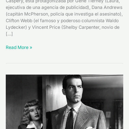
Caspery, está protagonizada por Gene Tierney (Laura,
ejecutiva de una agencia de publicidad), Dana Andrews
(capitán McPherson, policía que investiga el asesinato),
Clifton Webb (el famoso y poderoso columnista Waldo
Lydecker) y Vincent Price (Shelby Carpenter, novio de
[…]
Read More »
“Perdición”
(1944)
de
Billy
Wilder,
un
clásico
del