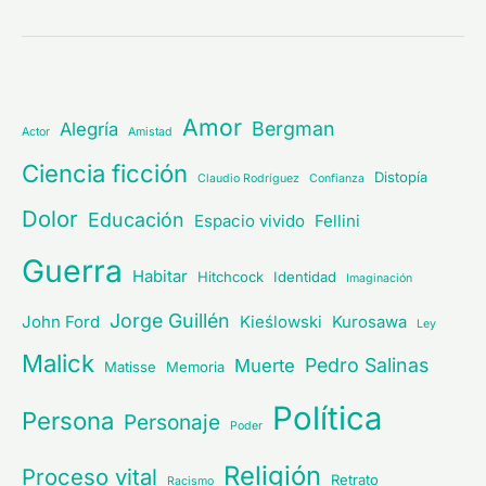
Amor
Bergman
Alegría
Actor
Amistad
Ciencia ficción
Distopía
Claudio Rodríguez
Confianza
Dolor
Educación
Espacio vivido
Fellini
Guerra
Habitar
Hitchcock
Identidad
Imaginación
Jorge Guillén
John Ford
Kieślowski
Kurosawa
Ley
Malick
Pedro Salinas
Muerte
Matisse
Memoria
Política
Persona
Personaje
Poder
Religión
Proceso vital
Retrato
Racismo