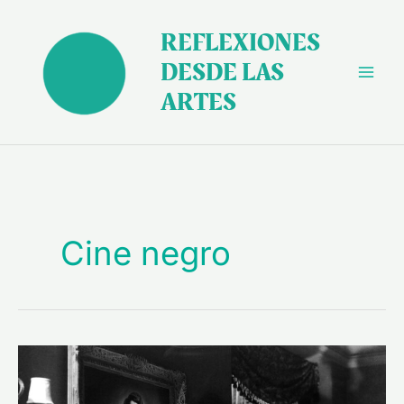
Ir
al
REFLEXIONES
contenido
DESDE LAS
ARTES
Cine negro
“Laura”
(1944):
a