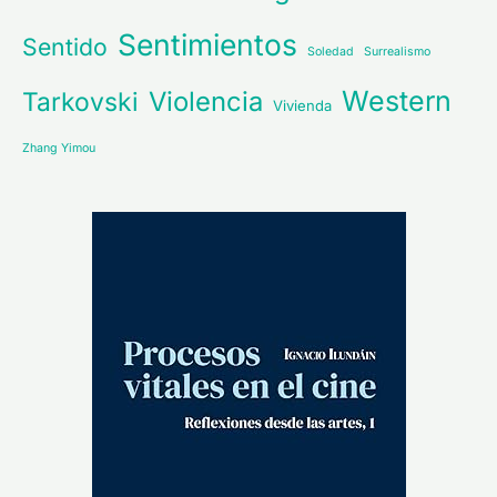
Sentimientos
Sentido
Soledad
Surrealismo
Western
Violencia
Tarkovski
Vivienda
Zhang Yimou