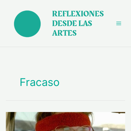
Ir
al
REFLEXIONES
contenido
DESDE LAS
ARTES
Fracaso
“Pequeña
Miss
Sunshine”