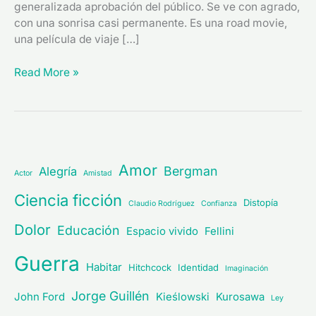
generalizada aprobación del público. Se ve con agrado,
con una sonrisa casi permanente. Es una road movie,
una película de viaje […]
Read More »
Amor
Bergman
Alegría
Actor
Amistad
Ciencia ficción
Distopía
Claudio Rodríguez
Confianza
Dolor
Educación
Espacio vivido
Fellini
Guerra
Habitar
Hitchcock
Identidad
Imaginación
Jorge Guillén
John Ford
Kieślowski
Kurosawa
Ley