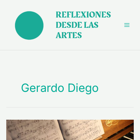
Ir
al
REFLEXIONES
contenido
DESDE LAS
ARTES
Gerardo Diego
Facetas
de
la