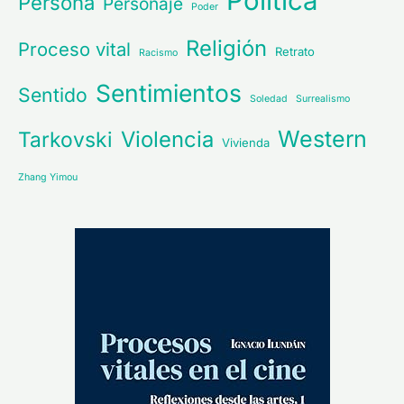
Política
Persona
Personaje
Poder
Religión
Proceso vital
Retrato
Racismo
Sentimientos
Sentido
Soledad
Surrealismo
Western
Violencia
Tarkovski
Vivienda
Zhang Yimou