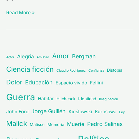
Read More »
Amor
Bergman
Alegría
Actor
Amistad
Ciencia ficción
Distopía
Claudio Rodríguez
Confianza
Dolor
Educación
Espacio vivido
Fellini
Guerra
Habitar
Hitchcock
Identidad
Imaginación
Jorge Guillén
John Ford
Kieślowski
Kurosawa
Ley
Malick
Pedro Salinas
Muerte
Matisse
Memoria