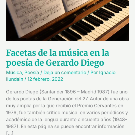
música
en
la
poesía
de
Gerardo
Diego
Facetas de la música en la
poesía de Gerardo Diego
Música
,
Poesía
/
Deja un comentario
/ Por
Ignacio
Ilundain
/
12 febrero, 2022
Gerardo Diego (Santander 1896 – Madrid 1987) fue uno
de los poetas de la Generación del 27. Autor de una obra
muy amplia por la que recibió el Premio Cervantes en
1979, fue también crítico musical en varios periódicos y
académico de la lengua durante cincuenta años (1948-
1987). En esta página se puede encontrar información
[…]