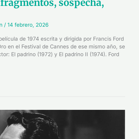
: fragmentos, sospecha,
in
/
14 febrero, 2026
lícula de 1974 escrita y dirigida por Francis Ford
Oro en el Festival de Cannes de ese mismo año, se
or: El padrino (1972) y El padrino II (1974). Ford