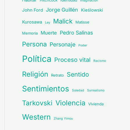
Hitchcock
Identidad
Imaginación
Jorge Guillén
John Ford
Kieślowski
Malick
Kurosawa
Matisse
Ley
Pedro Salinas
Muerte
Memoria
Persona
Personaje
Poder
Política
Proceso vital
Racismo
Religión
Sentido
Retrato
Sentimientos
Soledad
Surrealismo
Violencia
Tarkovski
Vivienda
Western
Zhang Yimou