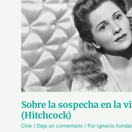
la
vida
real
y
en
el
cine
(Hitchcock)
Sobre la sospecha en la vi
(Hitchcock)
Cine
/
Deja un comentario
/ Por
Ignacio Ilunda