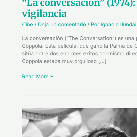
“La conversación” (1974)
vigilancia
Cine
/
Deja un comentario
/ Por
Ignacio Ilunda
La conversación (“The Conversation”) es una pe
Coppola. Esta película, que ganó la Palma de 
sitúa entre dos enormes éxitos del mismo direct
Coppola estaba muy orgulloso […]
Read More »
Sobre
la
sospecha
en