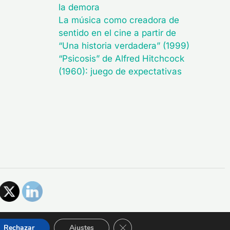
la demora
La música como creadora de
sentido en el cine a partir de
“Una historia verdadera” (1999)
“Psicosis” de Alfred Hitchcock
(1960): juego de expectativas
CERRAR EL BANNER DE 
Rechazar
Ajustes