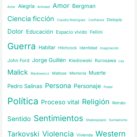
Amor
Bergman
Alegría
Actor
Amistad
Ciencia ficción
Distopía
Claudio Rodríguez
Confianza
Dolor
Educación
Espacio vivido
Fellini
Guerra
Habitar
Hitchcock
Identidad
Imaginación
Jorge Guillén
John Ford
Kieślowski
Kurosawa
Ley
Malick
Muerte
Matisse
Memoria
Mankiewicz
Persona
Personaje
Pedro Salinas
Poder
Política
Religión
Proceso vital
Retrato
Sentimientos
Sentido
Shakespeare
Surrealismo
Western
Violencia
Tarkovski
Vivienda