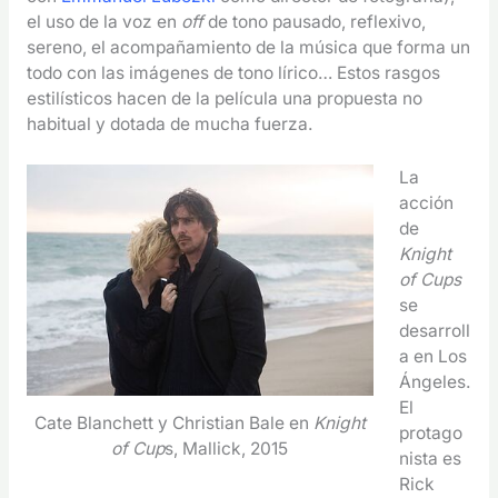
el uso de la voz en
off
de tono pausado, reflexivo,
sereno, el acompañamiento de la música que forma un
todo con las imágenes de tono lírico… Estos rasgos
estilísticos hacen de la película una propuesta no
habitual y dotada de mucha fuerza.
La
acción
de
Knight
of Cups
se
desarroll
a en Los
Ángeles.
El
Cate Blanchett y Christian Bale en
Knight
protago
of Cup
s, Mallick, 2015
nista es
Rick