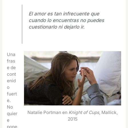
El amor es tan infrecuente que
cuando lo encuentras no puedes
cuestionarlo ni dejarlo ir.
Una
fras
e de
cont
enid
o
fuert
e.
No
Natalie Portman en
Knight of Cups
, Mallick,
quier
2015
e
pone