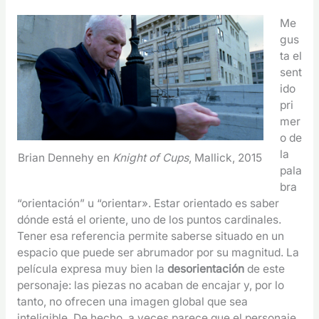
Me
gus
ta el
sent
ido
pri
mer
o de
la
Brian Dennehy en
Knight of Cups
, Mallick, 2015
pala
bra
“orientación” u “orientar». Estar orientado es saber
dónde está el oriente, uno de los puntos cardinales.
Tener esa referencia permite saberse situado en un
espacio que puede ser abrumador por su magnitud. La
película expresa muy bien la
desorientación
de este
personaje: las piezas no acaban de encajar y, por lo
tanto, no ofrecen una imagen global que sea
inteligible. De hecho, a veces parece que el personaje