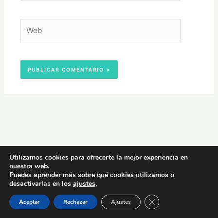
Web
Utilizamos cookies para ofrecerte la mejor experiencia en
nuestra web.
Puedes aprender más sobre qué cookies utilizamos o
desactivarlas en los
ajustes
.
CERRAR EL BAN
Amor
Bergman
Aceptar
Rechazar
Ajustes
Alegría
Actor
Amistad