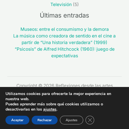
Televisión
(5)
Últimas entradas
Museos: entre el consumismo y la demora
La música como creadora de sentido en el cine a
partir de “Una historia verdadera” (1999)
“Psicosis” de Alfred Hitchcock (1960): juego de
expectativas
Copyright © 2026 Reflexiones desde las artes
Utilizamos cookies para ofrecerte la mejor experiencia en
nuestra web.
Puedes aprender más sobre qué cookies utilizamos o
desactivarlas en los
ajustes
.
CERRAR EL BAN
Aceptar
Rechazar
Ajustes