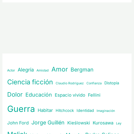
Amor
Bergman
Alegría
Actor
Amistad
Ciencia ficción
Distopía
Claudio Rodríguez
Confianza
Dolor
Educación
Espacio vivido
Fellini
Guerra
Habitar
Hitchcock
Identidad
Imaginación
Jorge Guillén
John Ford
Kieślowski
Kurosawa
Ley