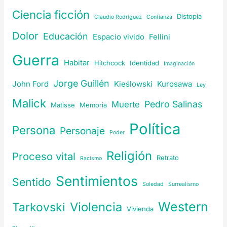
Ciencia ficción
Distopía
Claudio Rodríguez
Confianza
Dolor
Educación
Espacio vivido
Fellini
Guerra
Habitar
Hitchcock
Identidad
Imaginación
Jorge Guillén
John Ford
Kieślowski
Kurosawa
Ley
Malick
Pedro Salinas
Muerte
Matisse
Memoria
Política
Persona
Personaje
Poder
Religión
Proceso vital
Retrato
Racismo
Sentimientos
Sentido
Soledad
Surrealismo
Western
Violencia
Tarkovski
Vivienda