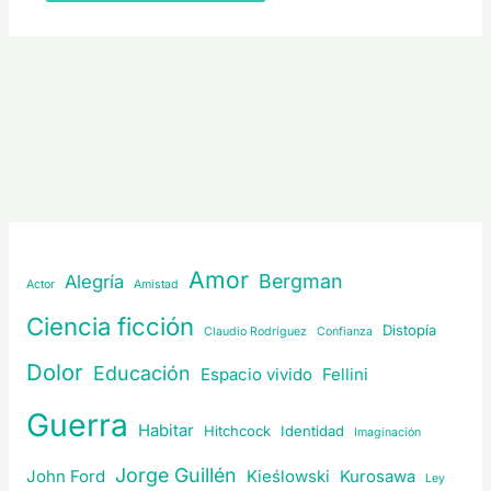
Amor
Bergman
Alegría
Actor
Amistad
Ciencia ficción
Distopía
Claudio Rodríguez
Confianza
Dolor
Educación
Espacio vivido
Fellini
Guerra
Habitar
Hitchcock
Identidad
Imaginación
Jorge Guillén
John Ford
Kieślowski
Kurosawa
Ley