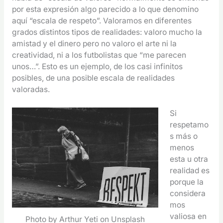
por esta expresión algo parecido a lo que denomino
aquí “escala de respeto”. Valoramos en diferentes
grados distintos tipos de realidades: valoro mucho la
amistad y el dinero pero no valoro el arte ni la
creatividad, ni a los futbolistas que “me parecen
unos…”. Esto es un ejemplo, de los casi infinitos
posibles, de una posible escala de realidades
valoradas.
Si
respetamo
s más o
menos
esta u otra
realidad es
porque la
considera
mos
valiosa en
Photo by Arthur Yeti on Unsplash