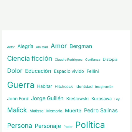
Amor
Bergman
Alegría
Actor
Amistad
Ciencia ficción
Distopía
Claudio Rodríguez
Confianza
Dolor
Educación
Espacio vivido
Fellini
Guerra
Habitar
Hitchcock
Identidad
Imaginación
Jorge Guillén
John Ford
Kieślowski
Kurosawa
Ley
Malick
Pedro Salinas
Muerte
Matisse
Memoria
Política
Persona
Personaje
Poder