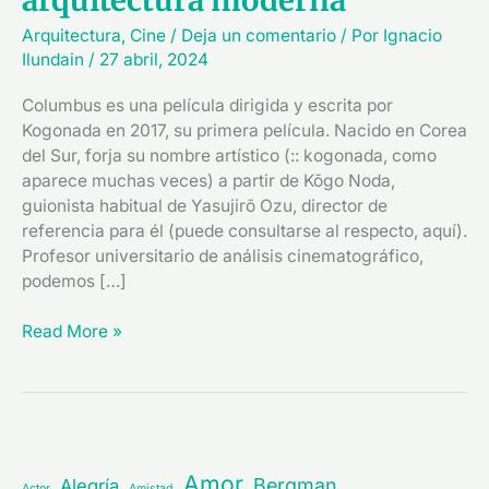
arquitectura moderna
Arquitectura
,
Cine
/
Deja un comentario
/ Por
Ignacio
Ilundain
/
27 abril, 2024
Columbus es una película dirigida y escrita por
Kogonada en 2017, su primera película. Nacido en Corea
del Sur, forja su nombre artístico (:: kogonada, como
aparece muchas veces) a partir de Kōgo Noda,
guionista habitual de Yasujirō Ozu, director de
referencia para él (puede consultarse al respecto, aquí).
Profesor universitario de análisis cinematográfico,
podemos […]
Read More »
Amor
Bergman
Alegría
Actor
Amistad