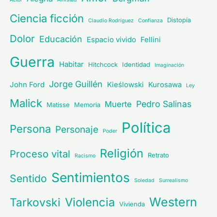
Ciencia ficción
Distopía
Claudio Rodríguez
Confianza
Dolor
Educación
Espacio vivido
Fellini
Guerra
Habitar
Hitchcock
Identidad
Imaginación
Jorge Guillén
John Ford
Kieślowski
Kurosawa
Ley
Malick
Pedro Salinas
Muerte
Matisse
Memoria
Política
Persona
Personaje
Poder
Religión
Proceso vital
Retrato
Racismo
Sentimientos
Sentido
Soledad
Surrealismo
Western
Violencia
Tarkovski
Vivienda