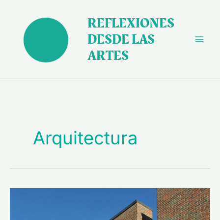
Ir
al
REFLEXIONES
contenido
DESDE LAS
ARTES
Arquitectura
“Columbus”
(2017),
una