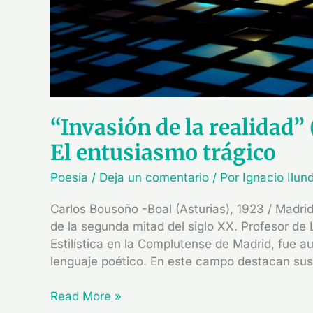
“Invasión de la realidad”
El entusiasmo trágico
Poesía
/
Deja un comentario
/ Por
Ignacio Ilun
Carlos Bousoño -Boal (Asturias), 1923 / Madri
de la segunda mitad del siglo XX. Profesor de 
Estilística en la Complutense de Madrid, fue au
lenguaje poético. En este campo destacan sus
Read More »