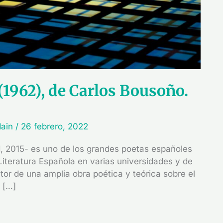
 (1962), de Carlos Bousoño.
dain
/
26 febrero, 2022
d, 2015- es uno de los grandes poetas españoles
Literatura Española en varias universidades y de
tor de una amplia obra poética y teórica sobre el
 […]