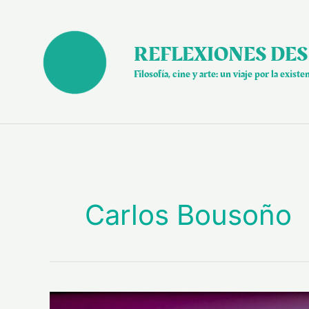
Ir
al
contenido
REFLEXIONES DES
Filosofía, cine y arte: un viaje por la existe
Carlos Bousoño
“Invasión