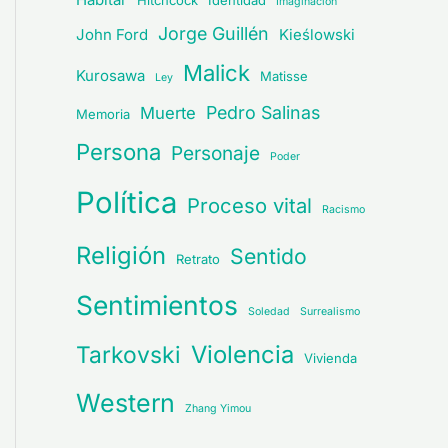
Hitchcock
Identidad
Imaginación
Jorge Guillén
John Ford
Kieślowski
Malick
Kurosawa
Matisse
Ley
Pedro Salinas
Muerte
Memoria
Persona
Personaje
Poder
Política
Proceso vital
Racismo
Religión
Sentido
Retrato
Sentimientos
Soledad
Surrealismo
Violencia
Tarkovski
Vivienda
Western
Zhang Yimou