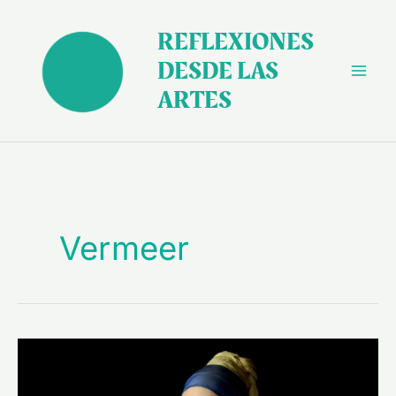
Ir
al
REFLEXIONES
contenido
DESDE LAS
ARTES
Vermeer
“La
joven
de