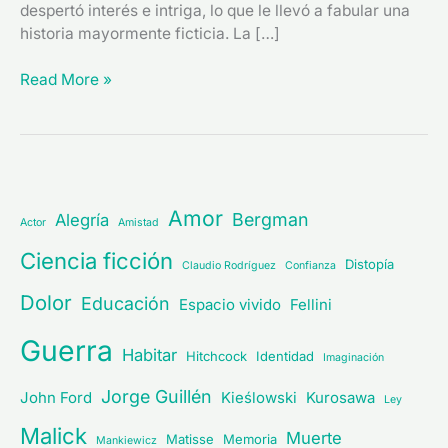
despertó interés e intriga, lo que le llevó a fabular una
historia mayormente ficticia. La […]
Read More »
Amor
Bergman
Alegría
Actor
Amistad
Ciencia ficción
Distopía
Claudio Rodríguez
Confianza
Dolor
Educación
Espacio vivido
Fellini
Guerra
Habitar
Hitchcock
Identidad
Imaginación
Jorge Guillén
John Ford
Kieślowski
Kurosawa
Ley
Malick
Muerte
Matisse
Memoria
Mankiewicz