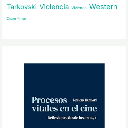
Western
Violencia
Tarkovski
Vivienda
Zhang Yimou