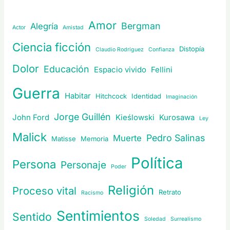
Amor
Bergman
Alegría
Actor
Amistad
Ciencia ficción
Distopía
Claudio Rodríguez
Confianza
Dolor
Educación
Espacio vivido
Fellini
Guerra
Habitar
Hitchcock
Identidad
Imaginación
Jorge Guillén
John Ford
Kieślowski
Kurosawa
Ley
Malick
Pedro Salinas
Muerte
Matisse
Memoria
Política
Persona
Personaje
Poder
Religión
Proceso vital
Retrato
Racismo
Sentimientos
Sentido
Soledad
Surrealismo