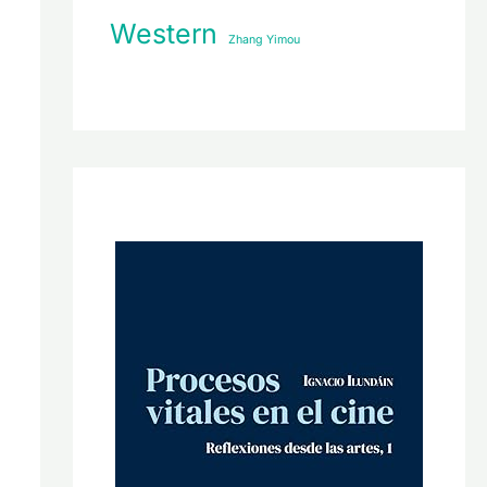
Western
Zhang Yimou