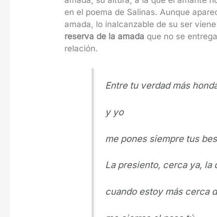
amada, su altura, a la que el amante n
en el poema de Salinas. Aunque aparec
amada, lo inalcanzable de su ser vien
reserva de la amada
que no se entrega 
relación.
Entre tu verdad más hond
y yo
me pones siempre tus bes
La presiento, cerca ya, la 
cuando estoy más cerca d