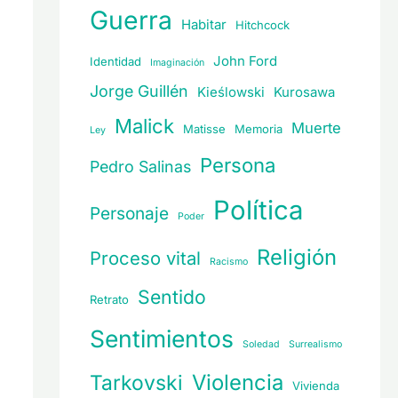
Guerra
Habitar
Hitchcock
John Ford
Identidad
Imaginación
Jorge Guillén
Kieślowski
Kurosawa
Malick
Muerte
Matisse
Memoria
Ley
Persona
Pedro Salinas
Política
Personaje
Poder
Religión
Proceso vital
Racismo
Sentido
Retrato
Sentimientos
Soledad
Surrealismo
Violencia
Tarkovski
Vivienda