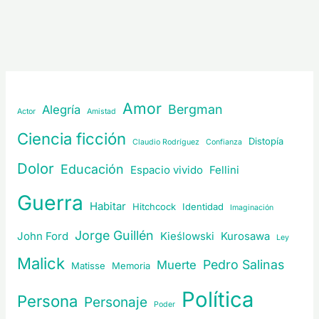
Amor
Bergman
Alegría
Actor
Amistad
Ciencia ficción
Distopía
Claudio Rodríguez
Confianza
Dolor
Educación
Espacio vivido
Fellini
Guerra
Habitar
Hitchcock
Identidad
Imaginación
Jorge Guillén
John Ford
Kieślowski
Kurosawa
Ley
Malick
Pedro Salinas
Muerte
Matisse
Memoria
Política
Persona
Personaje
Poder