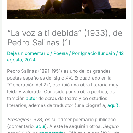
“La voz a ti debida” (1933), de
Pedro Salinas (1)
Deja un comentario
/
Poesía
/ Por
Ignacio Ilundain
/
12
agosto, 2024
Pedro Salinas (1891-1951) es uno
de
los grandes
poetas españoles del siglo XX. Encuadrado en la
“Generación del 27”, escribió una obra literaria muy
leída y valorada. Conocido por su obra poética, es
también
autor
de obras de teatro y de estudios
literarios, además de traductor (una biografía,
aquí
)
.
Presagios
(1923) es su primer poemario publicado
(comentario,
aquí
). A este le seguirán otros:
Seguro