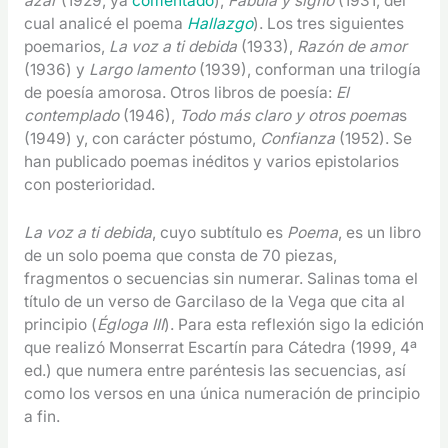
azar
(1929, ya
comentado
),
Fábula y signo
(1931, del
cual analicé el poema
Hallazgo
). Los tres siguientes
poemarios,
La voz a ti debida
(1933),
Razón de amor
(1936) y
Largo lamento
(1939), conforman una trilogía
de poesía amorosa. Otros libros de poesía:
El
contemplado
(1946),
Todo más claro y otros poema
s
(1949) y, con carácter póstumo,
Confianza
(1952). Se
han publicado poemas inéditos y varios epistolarios
con posterioridad.
La voz a ti debida
, cuyo subtítulo es
Poema
, es un libro
de un solo poema que consta de 70 piezas,
fragmentos o secuencias sin numerar. Salinas toma el
título de un verso de Garcilaso de la Vega que cita al
principio (
Égloga III
). Para esta reflexión sigo la edición
que realizó Monserrat Escartín para Cátedra (1999, 4ª
ed.) que numera entre paréntesis las secuencias, así
como los versos en una única numeración de principio
a fin.