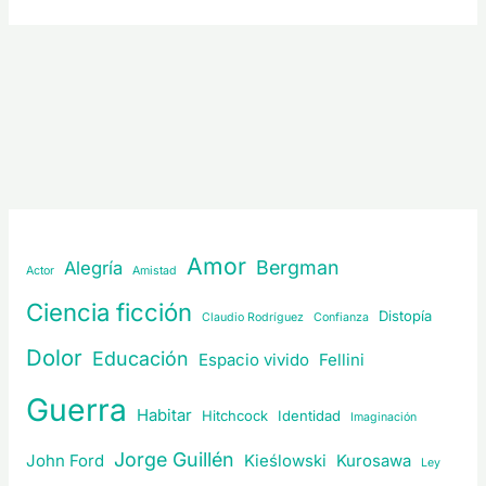
Amor
Bergman
Alegría
Actor
Amistad
Ciencia ficción
Distopía
Claudio Rodríguez
Confianza
Dolor
Educación
Espacio vivido
Fellini
Guerra
Habitar
Hitchcock
Identidad
Imaginación
Jorge Guillén
John Ford
Kieślowski
Kurosawa
Ley