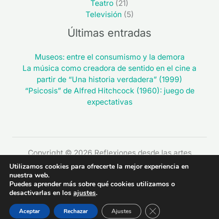
Teatro
(21)
Televisión
(5)
Últimas entradas
Museos: entre el consumismo y la demora
La música como creadora de sentido en el cine a
partir de “Una historia verdadera” (1999)
“Psicosis” de Alfred Hitchcock (1960): juego de
expectativas
Copyright © 2026 Reflexiones desde las artes
Utilizamos cookies para ofrecerte la mejor experiencia en
nuestra web.
Puedes aprender más sobre qué cookies utilizamos o
desactivarlas en los
ajustes
.
CERRAR EL BAN
Aceptar
Rechazar
Ajustes