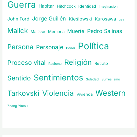
Guerra
Habitar
Hitchcock
Identidad
Imaginación
Jorge Guillén
John Ford
Kieślowski
Kurosawa
Ley
Malick
Pedro Salinas
Muerte
Matisse
Memoria
Política
Persona
Personaje
Poder
Religión
Proceso vital
Retrato
Racismo
Sentimientos
Sentido
Soledad
Surrealismo
Western
Violencia
Tarkovski
Vivienda
Zhang Yimou