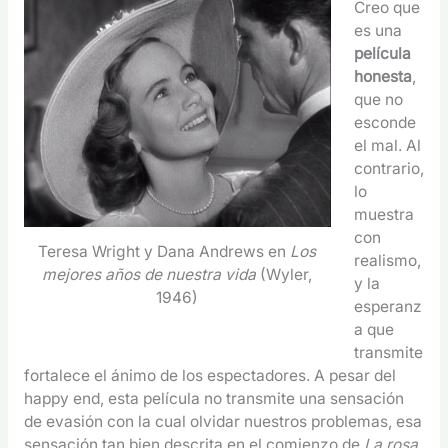
Creo que
es una
película
honesta
,
que no
esconde
el mal. Al
contrario,
lo
muestra
con
Teresa Wright y Dana Andrews en
Los
realismo,
mejores años de nuestra vida
(Wyler,
y la
1946)
esperanz
a que
transmite
fortalece el ánimo de los espectadores. A pesar del
happy end, esta película no transmite una sensación
de evasión con la cual olvidar nuestros problemas, esa
sensación tan bien descrita en el comienzo de
La rosa