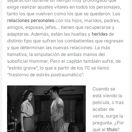
separación durante un tiempo muy prolongado que
exige realizar ajustes vitales en todos los personajes,
tanto los que vuelven como los que se quedaron. Las
relaciones personales
con los hijos, maridos, padres,
amigos, esposas, jefes… tienen que recuperarse y
adaptarse. Además, están las huellas y
heridas
de
distinto tipo que sufren los combatientes que regresan
y que determinan las nuevas relaciones. La más
llamativa, la amputación de ambas manos del
suboficial Hommer. Pero el capitán también sufre, de
“estrés grave”, lo que a partir de los 70 se llamó
“trastorno de estrés postraumático”.
Cuando se
está viendo la
película, o tras
acabar de
verla, surge la
pregunta. ¿Por
qué el
título
?