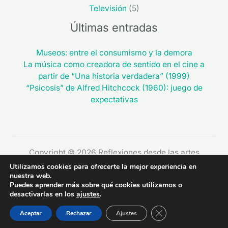
Televisión
(5)
Últimas entradas
Museos: entre el consumismo y la demora
La música como creadora de sentido en el cine a
partir de “Una historia verdadera” (1999)
“Psicosis” de Alfred Hitchcock (1960): juego de
expectativas
Copyright © 2026 Reflexiones desde las artes
Utilizamos cookies para ofrecerte la mejor experiencia en
nuestra web.
Puedes aprender más sobre qué cookies utilizamos o
desactivarlas en los
ajustes
.
CERRAR EL BAN
Aceptar
Rechazar
Ajustes