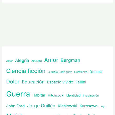
Amor
Bergman
Alegría
Actor
Amistad
Ciencia ficción
Distopía
Claudio Rodríguez
Confianza
Dolor
Educación
Espacio vivido
Fellini
Guerra
Habitar
Hitchcock
Identidad
Imaginación
Jorge Guillén
John Ford
Kieślowski
Kurosawa
Ley