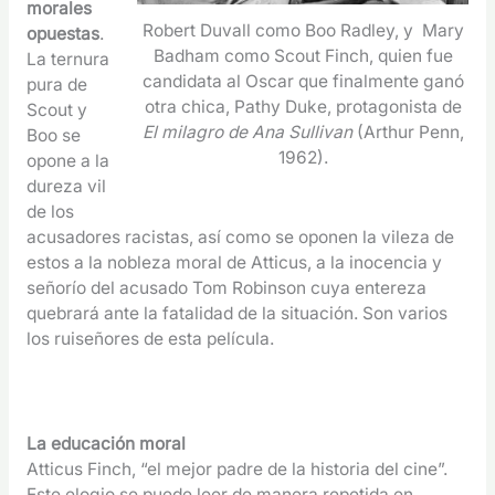
morales
Robert Duvall como Boo Radley, y Mary
opuestas
.
Badham como Scout Finch, quien fue
La ternura
candidata al Oscar que finalmente ganó
pura de
otra chica, Pathy Duke, protagonista de
Scout y
El milagro de Ana Sullivan
(Arthur Penn,
Boo se
1962).
opone a la
dureza vil
de los
acusadores racistas, así como se oponen la vileza de
estos a la nobleza moral de Atticus, a la inocencia y
señorío del acusado Tom Robinson cuya entereza
quebrará ante la fatalidad de la situación. Son varios
los ruiseñores de esta película.
La educación moral
Atticus Finch, “el mejor padre de la historia del cine”.
Este elogio se puede leer de manera repetida en