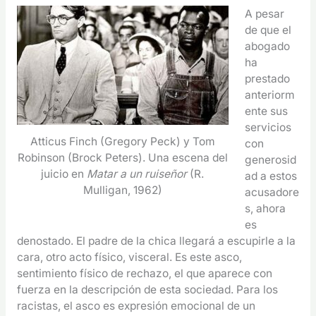
A pesar
de que el
abogado
ha
prestado
anteriorm
ente sus
servicios
Atticus Finch (Gregory Peck) y Tom
con
Robinson (Brock Peters). Una escena del
generosid
juicio en
Matar a un ruiseñor
(R.
ad a estos
Mulligan, 1962)
acusadore
s, ahora
es
denostado. El padre de la chica llegará a escupirle a la
cara, otro acto físico, visceral. Es este asco,
sentimiento físico de rechazo, el que aparece con
fuerza en la descripción de esta sociedad. Para los
racistas, el asco es expresión emocional de un