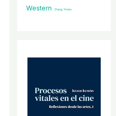
Western
Zhang Yimou