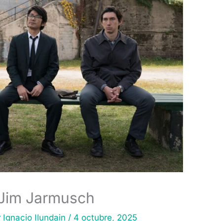
 Jim Jarmusch
r
Ignacio Ilundain
/
4 octubre, 2025