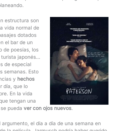
 planeando.
en estructura son
a vida normal de
 pasajes dotados
n el bar de un
o de poesías, los
 turista japonés…
s de especial
las semanas. Esto
ncias y
hechos
r día, que lo
re. En la vida
 que tengan una
, se pueda
ver con ojos nuevos
.
l argumento, el día a día de una semana en
 de la película. Jarmusch podría haber querido