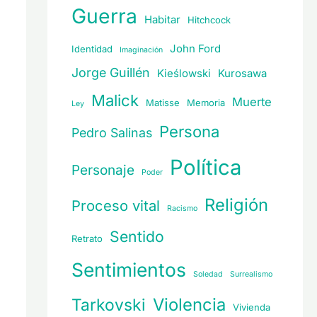
Guerra
Habitar
Hitchcock
John Ford
Identidad
Imaginación
Jorge Guillén
Kieślowski
Kurosawa
Malick
Muerte
Matisse
Memoria
Ley
Persona
Pedro Salinas
Política
Personaje
Poder
Religión
Proceso vital
Racismo
Sentido
Retrato
Sentimientos
Soledad
Surrealismo
Violencia
Tarkovski
Vivienda