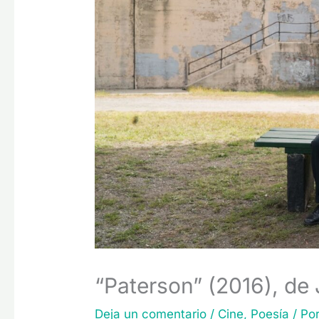
“Paterson” (2016), de
Deja un comentario
/
Cine
,
Poesía
/ Po