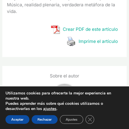
Música, realidad plenaria, verdadera metáfora de la
vida.
Crear PDF de este artículo
Imprime el artículo
Sobre el autor
Utilizamos cookies para ofrecerte la mejor experiencia en
nuestra web.
Puedes aprender más sobre qué cookies utilizamos o
desactivarlas en los
ajustes
.
CERRAR EL BAN
Aceptar
Rechazar
Ajustes
Ignacio Ilundain