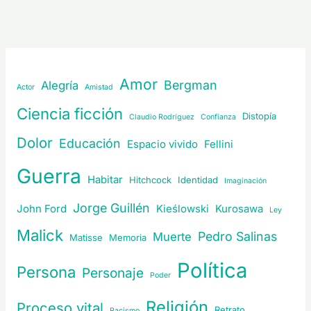
Amor
Bergman
Alegría
Actor
Amistad
Ciencia ficción
Distopía
Claudio Rodríguez
Confianza
Dolor
Educación
Espacio vivido
Fellini
Guerra
Habitar
Hitchcock
Identidad
Imaginación
Jorge Guillén
John Ford
Kieślowski
Kurosawa
Ley
Malick
Pedro Salinas
Muerte
Matisse
Memoria
Política
Persona
Personaje
Poder
Religión
Proceso vital
Retrato
Racismo