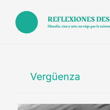
Ir
al
contenido
REFLEXIONES DES
Filosofía, cine y arte: un viaje por la existe
Vergüenza
“Vergüenza»