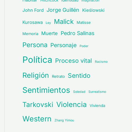
Hitchcock
Identidad
Imaginación
Jorge Guillén
John Ford
Kieślowski
Malick
Kurosawa
Matisse
Ley
Pedro Salinas
Muerte
Memoria
Persona
Personaje
Poder
Política
Proceso vital
Racismo
Religión
Sentido
Retrato
Sentimientos
Soledad
Surrealismo
Violencia
Tarkovski
Vivienda
Western
Zhang Yimou