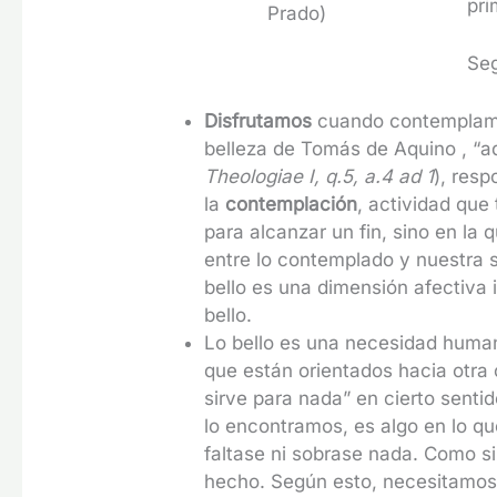
pri
Prado)
Seg
Disfrutamos
cuando contemplamos
belleza de Tomás de Aquino , “a
Theologiae I, q.5, a.4 ad 1
), res
la
contemplación
, actividad que
para alcanzar un fin, sino en l
entre lo contemplado y nuestra s
bello es una dimensión afectiva 
bello.
Lo bello es una necesidad huma
que están orientados hacia otra c
sirve para nada” en cierto sent
lo encontramos, es algo en lo q
faltase ni sobrase nada. Como si
hecho. Según esto, necesitamos 