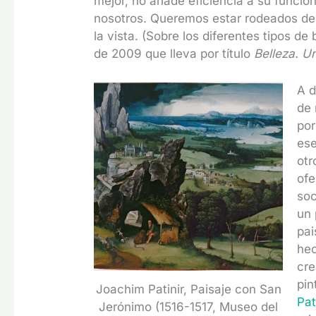
mejor, no añade eficiencia a su funció
nosotros. Queremos estar rodeados de 
la vista. (Sobre los diferentes tipos de
de 2009 que lleva por título
Belleza. U
A d
de
por
ese
otr
ofe
soc
un 
pai
hec
cre
pin
Joachim Patinir, Paisaje con San
Pat
Jerónimo (1516-1517, Museo del