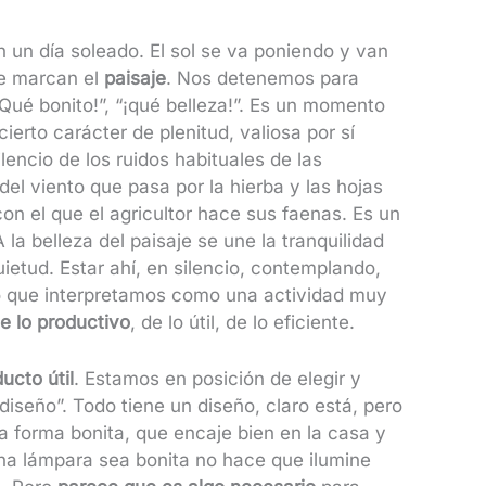
 un día soleado. El sol se va poniendo y van
ue marcan el
paisaje
. Nos detenemos para
¡Qué bonito!”, “¡qué belleza!”. Es un momento
ierto carácter de plenitud, valiosa por sí
encio de los ruidos habituales de las
del viento que pasa por la hierba y las hojas
 con el que el agricultor hace sus faenas. Es un
a belleza del paisaje se une la tranquilidad
etud. Estar ahí, en silencio, contemplando,
ro que interpretamos como una actividad muy
e lo productivo
, de lo útil, de lo eficiente.
ucto útil
. Estamos en posición de elegir y
iseño”. Todo tiene un diseño, claro está, pero
 forma bonita, que encaje bien en la casa y
na lámpara sea bonita no hace que ilumine