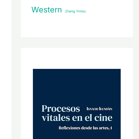
Western
Zhang Yimou