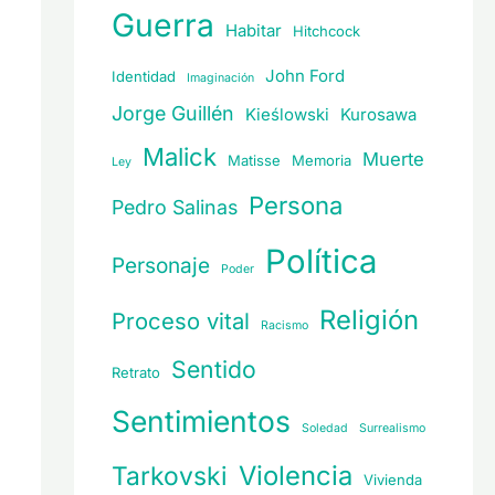
Guerra
Habitar
Hitchcock
John Ford
Identidad
Imaginación
Jorge Guillén
Kieślowski
Kurosawa
Malick
Muerte
Matisse
Memoria
Ley
Persona
Pedro Salinas
Política
Personaje
Poder
Religión
Proceso vital
Racismo
Sentido
Retrato
Sentimientos
Soledad
Surrealismo
Violencia
Tarkovski
Vivienda