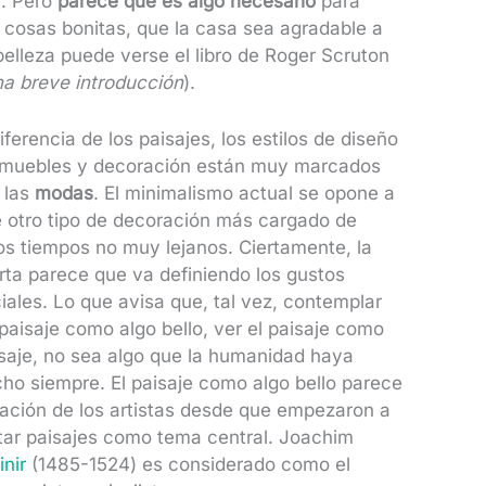
n. Pero
parece que es algo necesario
para
cosas bonitas, que la casa sea agradable a
 belleza puede verse el libro de Roger Scruton
na breve introducción
).
iferencia de los paisajes, los estilos de diseño
 muebles y decoración están muy marcados
 las
modas
. El minimalismo actual se opone a
 otro tipo de decoración más cargado de
os tiempos no muy lejanos. Ciertamente, la
rta parece que va definiendo los gustos
iales. Lo que avisa que, tal vez, contemplar
paisaje como algo bello, ver el paisaje como
saje, no sea algo que la humanidad haya
ho siempre. El paisaje como algo bello parece
ación de los artistas desde que empezaron a
tar paisajes como tema central. Joachim
inir
(1485-1524) es considerado como el